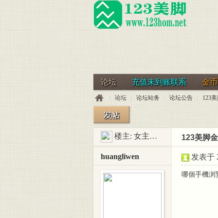
论坛
充值未到账联系
金币
论坛
论坛站务
论坛公告
12
楼主:
女主之家-二麻子
123美脚
123
»
›
›
›
huangliwen
发表于 20
哪個手機浏