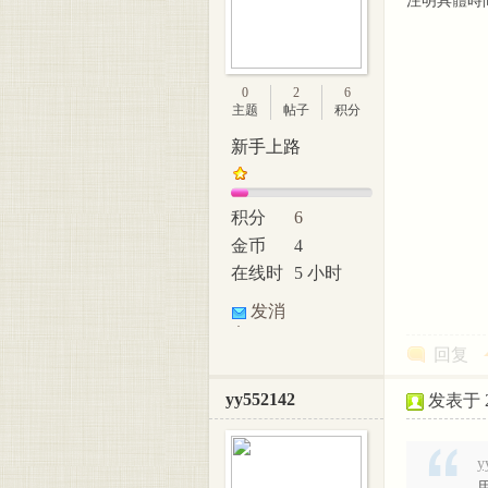
注明具體時間：2
0
2
6
主题
帖子
积分
新手上路
积分
6
金币
4
在线时
5 小时
间
发消
息
回复
yy552142
发表于 20
y
用