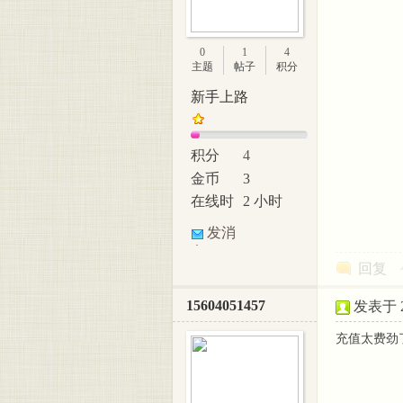
0
1
4
主题
帖子
积分
新手上路
积分
4
金币
3
在线时
2 小时
间
发消
息
回复
15604051457
发表于 20
充值太费劲