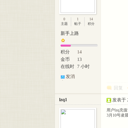
0
1
14
主题
帖子
积分
新手上路
积分
14
金币
13
在线时
7 小时
间
发消
息
回复
lzq1
发表于 20
用户lzq充值订单
3月10号凌