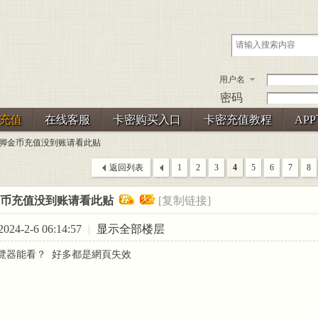
用户名
密码
充值
在线客服
卡密购买入口
卡密充值教程
AP
3美脚金币充值没到账请看此贴
返回列表
1
2
3
4
5
6
7
8
金币充值没到账请看此贴
[复制链接]
24-2-6 06:14:57
|
显示全部楼层
覽器能看？ 好多都是網頁失效