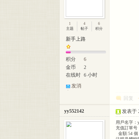
1
4
6
主题
帖子
积分
新手上路
积分
6
金币
2
在线时
6 小时
间
发消
息
回复
yy552142
发表于 20
用戶名字：yy
充值訂單号：202
金額:54