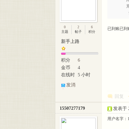
充
0
2
6
已到账已到
主题
帖子
积分
新手上路
积分
6
金币
4
在线时
5 小时
间
发消
息
回复
15507277179
发表于 20
用户名字：1550