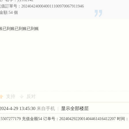
值訂單号：2024042400040011100970067911946
金額:54 個
账已到账已到账已到账
支持
反对
24-4-29 13:45:30
来自手机
|
显示全部楼层
7277179 充值金额54 订单号：2024042922001404461416412207 时间：2024