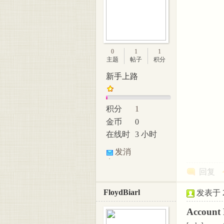
0
1
1
主题
帖子
积分
新手上路
积分
1
金币
0
在线时
3 小时
间
发消
息
回复
FloydBiarl
发表于 20
Account 